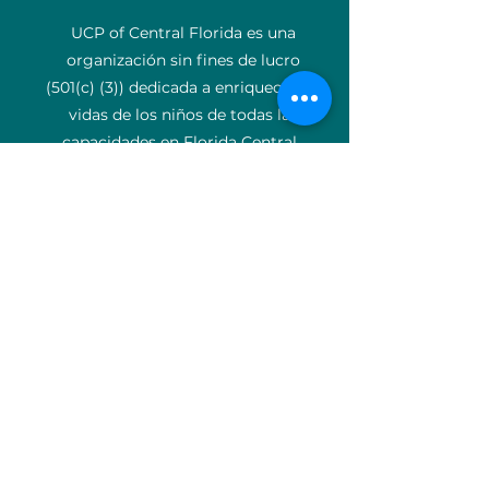
UCP of Central Florida es una
organización sin fines de lucro
(501(c) (3)) dedicada a enriquecer las
vidas de los niños de todas las
capacidades en Florida Central.
Correo electrónico
:
info@ucpcfl.org
Teléfono
:
407-852-3300
Número de
identificación:
59-0799925
Acerca de
Apoyanos
Donar
Eventos