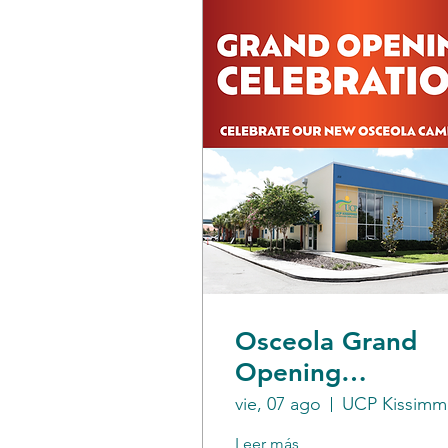
Osceola Grand
Opening
Celebration
vie, 07 ago
U
Leer más