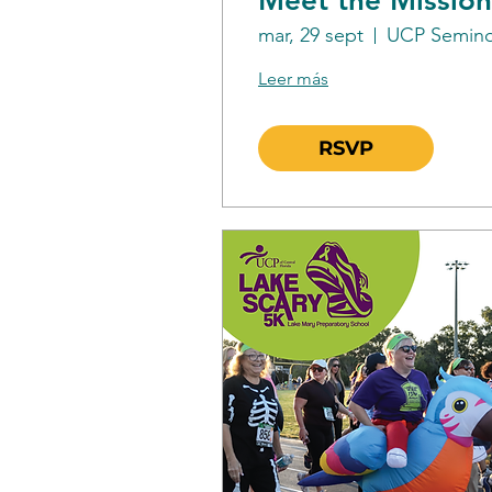
Meet the Mission
mar, 29 sept
UCP Semino
Leer más
RSVP