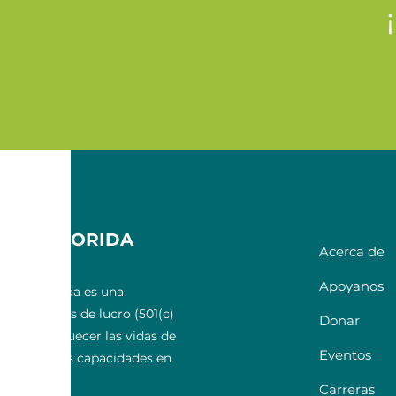
E LA FLORIDA
Acerca de
RAL
Apoyanos
ntral Florida es una
ión sin fines de lucro (501(c)
Donar
cada a enriquecer las vidas de
Eventos
 de todas las capacidades en
entral.
Carreras