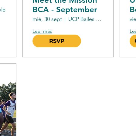
Meet the Mission
U
BCA - September
B
le
M
mié, 30 sept
UCP Bailes Community Academy
vi
Leer más
Le
RSVP