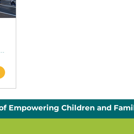
 Mary Preparatory School
s
 of Empowering Children and Famil