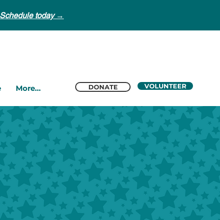
Schedule today →
VOLUNTEER
DONATE
e
More...