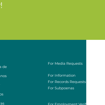
!
For Media Requests
a de
For Information
anos
For Records Requests
r
For Subpoenas
os
ras
For Employment Verification Re