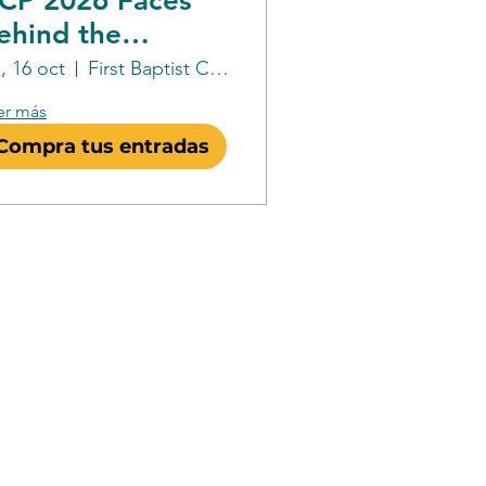
CP 2026 Faces
ehind the
iracles Breakfast
e, 16 oct
First Baptist Church of Orlando
er más
Compra tus entradas