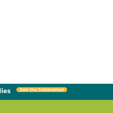
ies​
Join the Celebration!