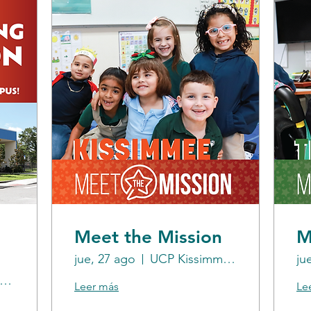
Meet the Mission
M
jue, 27 ago
UCP Kissimmee Campus
ju
CP Kissimmee Campus
Leer más
Le