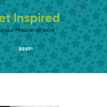
et Inspired
e our Mission at work
RSVP!