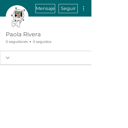
Más acciones
Mensaje
Seguir
Paola Rivera
0 seguidores
0 seguidos