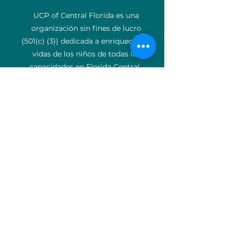
UCP of Central Florida es una
organización sin fines de lucro
(501(c) (3)) dedicada a enriquecer las
vidas de los niños de todas las
capacidades en Florida Central.
Correo electrónico
:
info@ucpcfl.org
Teléfono
:
407-852-3300
Número de
identificación:
59-0799925
Acerca de
Apoyanos
Donar
Eventos