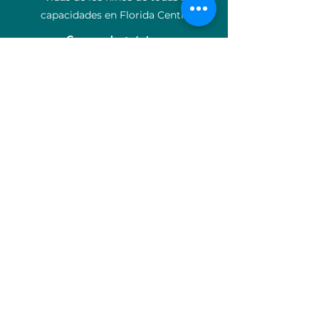
capacidades en Florida Central.
Correo electrónico
:
info@ucpcfl.org
Teléfono
:
407-852-3300
Número de
identificación:
59-0799925
Acerca de
Apoyanos
Donar
Eventos
Carreras
Contacto
OCP