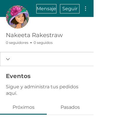
Más acciones
Mensaje
Seguir
Nakeeta Rakestraw
0 seguidores
0 seguidos
Eventos
Sigue y administra tus pedidos
aquí.
Próximos
Pasados