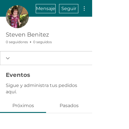
Más acciones
Mensaje
Seguir
Steven Benitez
0 seguidores
0 seguidos
Eventos
Sigue y administra tus pedidos
aquí.
Próximos
Pasados