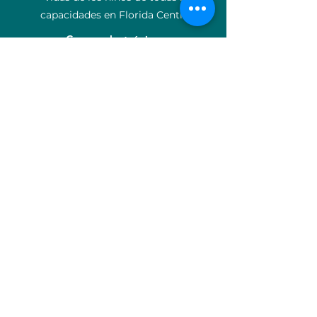
capacidades en Florida Central.
Correo electrónico
:
info@ucpcfl.org
Teléfono
:
407-852-3300
Número de
identificación:
59-0799925
Acerca de
Apoyanos
Donar
Eventos
Carreras
Contacto
OCP