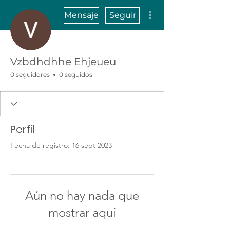
Más acciones
Mensaje
Seguir
Vzbdhdhhe Ehjeueu
0 seguidores
0 seguidos
Perfil
Fecha de registro: 16 sept 2023
Aún no hay nada que
mostrar aquí