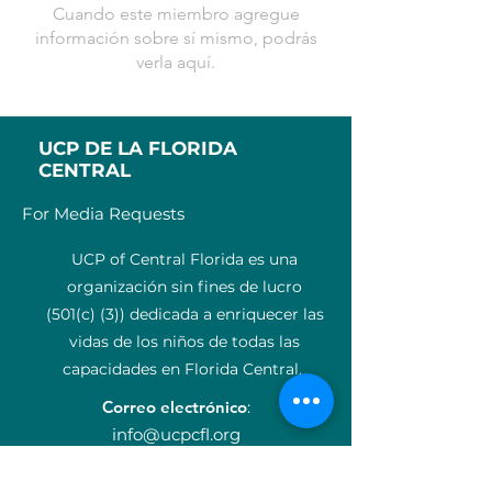
Cuando este miembro agregue
información sobre sí mismo, podrás
verla aquí.
UCP DE LA FLORIDA
CENTRAL
For Media Requests
UCP of Central Florida es una
organización sin fines de lucro
(501(c) (3)) dedicada a enriquecer las
vidas de los niños de todas las
capacidades en Florida Central.
Correo electrónico
:
info@ucpcfl.org
Teléfono
:
407-852-3300
Número de