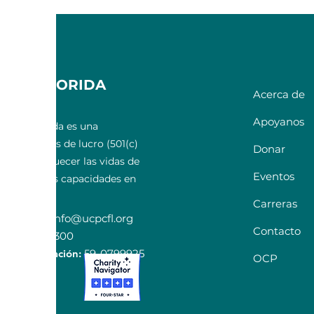
E LA FLORIDA
Acerca de
RAL
Apoyanos
ntral Florida es una
ión sin fines de lucro (501(c)
Donar
cada a enriquecer las vidas de
Eventos
 de todas las capacidades en
entral.
Carreras
ectrónico
:
info@ucpcfl.org
Contacto
: 407-852-3300
e identificación:
59-0799925
OCP
e
s