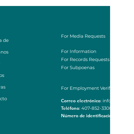
For Media Requests
a de
For Information
anos
For Records Requests
r
For Subpoenas
os
ras
For Employment Verification Re
cto
Correo electrónico
:
info@ucpcfl.o
Teléfono
: 407-852-3300
Número de identificación:
59-079