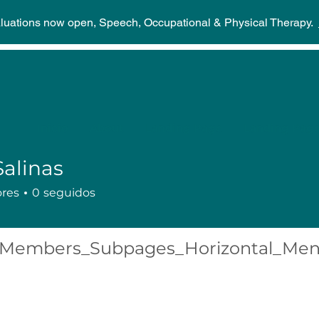
aluations now open, Speech, Occupational & Physical Therapy.
Inicio
About
Landing Page
Landing Pag
Salinas
ores
0
seguidos
Members_Subpages_Horizontal_Me