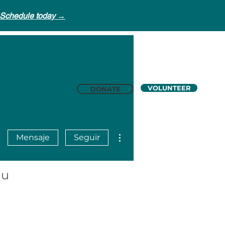
Schedule today →
VOLUNTEER
DONATE
e
More...
Más acciones
Mensaje
Seguir
nu