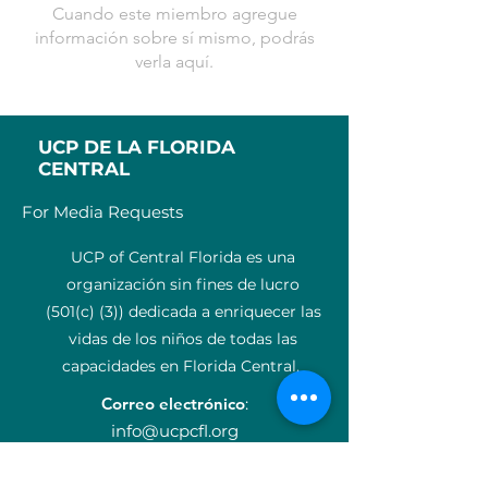
Cuando este miembro agregue
información sobre sí mismo, podrás
verla aquí.
UCP DE LA FLORIDA
CENTRAL
For Media Requests
UCP of Central Florida es una
organización sin fines de lucro
(501(c) (3)) dedicada a enriquecer las
vidas de los niños de todas las
capacidades en Florida Central.
Correo electrónico
:
info@ucpcfl.org
Teléfono
:
407-852-3300
Número de