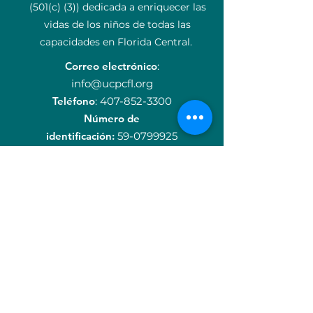
(501(c) (3)) dedicada a enriquecer las
vidas de los niños de todas las
capacidades en Florida Central.
Correo electrónico
:
info@ucpcfl.org
Teléfono
:
407-852-3300
Número de
identificación:
59-0799925
Acerca de
Apoyanos
Donar
Eventos
Carreras
Contacto