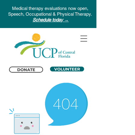
Medical therapy evaluations now open,
Speech, Occupational & Physical Therapy.
Schedule today →
VOLUNTEER
DONATE