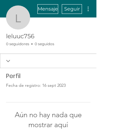
Más acciones
Mensaje
Seguir
leluuc756
leluuc756
0 seguidores
0 seguidos
Perfil
Fecha de registro: 16 sept 2023
Aún no hay nada que
mostrar aquí