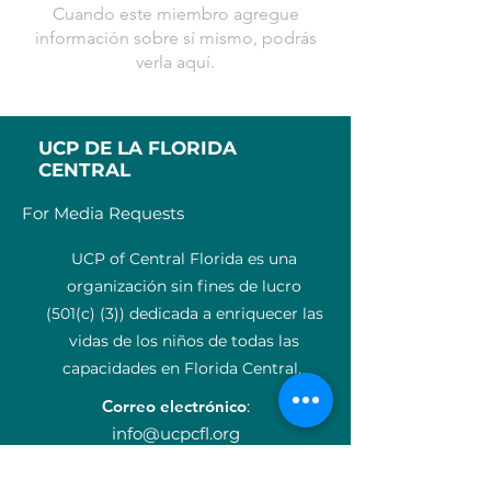
Cuando este miembro agregue
información sobre sí mismo, podrás
verla aquí.
UCP DE LA FLORIDA
CENTRAL
For Media Requests
UCP of Central Florida es una
organización sin fines de lucro
(501(c) (3)) dedicada a enriquecer las
vidas de los niños de todas las
capacidades en Florida Central.
Correo electrónico
:
info@ucpcfl.org
Teléfono
:
407-852-3300
Número de