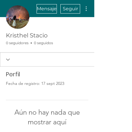
Más acciones
Mensaje
Seguir
Kristhel Stacio
0 seguidores
0 seguidos
Perfil
Fecha de registro: 17 sept 2023
Aún no hay nada que
mostrar aquí