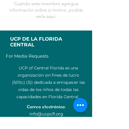
Cuando este miembro agregue
información sobre sí mismo, podrás
verla aquí.
UCP DE LA FLORIDA
CENTRAL
For Media Requests
UCP of Central Florida es una
organización sin fines de lucro
(501(c) (3)) dedicada a enriquecer las
vidas de los niños de todas las
capacidades en Florida Central.
Correo electrónico
:
info@ucpcfl.org
Teléfono
:
407-852-3300
Número de